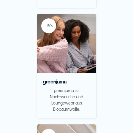
-15%
greenjama
greenjama ist
Nachtwäsche und
Loungewear aus
Biobaumwolle.