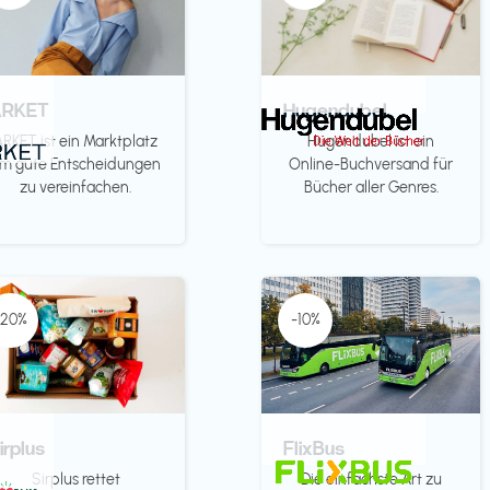
ARKET
Hugendubel
ARKET ist ein Marktplatz
Hugendubel ist ein
m gute Entscheidungen
Online-Buchversand für
zu vereinfachen.
Bücher aller Genres.
-20%
-10%
irplus
FlixBus
Sirplus rettet
Die einfachste Art zu