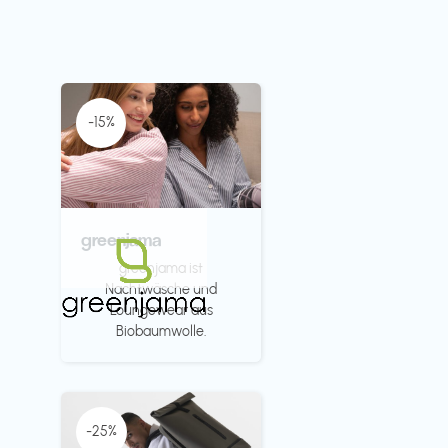
-15%
greenjama
greenjama ist
Nachtwäsche und
Loungewear aus
Biobaumwolle.
-25%