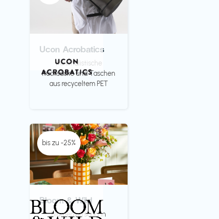
Ucon Acrobatics
Minimalistische
Rücksäcke und Taschen
aus recyceltem PET
bis zu -25%
Bloom & Wild
Blumenversand in