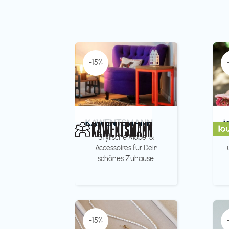
-15%
KAWENTSMANN
l
Stylische Möbel &
Accessoires für Dein
schönes Zuhause.
-15%