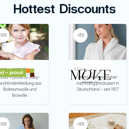
Hottest Discounts
-15%
-15%
oud + proud
Möve
loud + proud ist Baby-
Premium-Handtücher
und Kinderkleidung aus
nachhaltig produziert in
Biobaumwolle und
Deutschland – seit 1927
Biowolle.
-15%
-15%