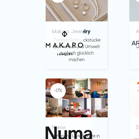
Makaro Jewelry
Zeitlose Schmuckstücke
die Mensch und Umwelt
u
zugleich glücklich
machen
-17%
Numa
S
Stylische Unterkünfte in