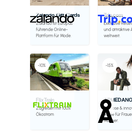
Zalando Gift Cards
Trip.com
Zalando ist Europas
Exklusive Reise
führende Online-
und attraktive
Plattform für Mode.
weltweit.
-10%
-15%
FlixTrain
ARMEDANG
Zugreisen mit 100%
Zeitlose & inno
Ökostrom
Mode für Fraue
Männer.