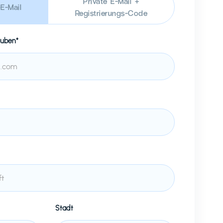
Private E-Mail +
E-Mail
Registrierungs-Code
uben*
Stadt