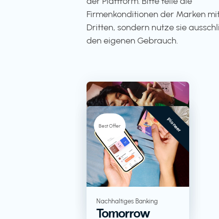
der Plattform. Bitte teile die
Firmenkonditionen der Marken mit
Dritten, sondern nutze sie ausschli
den eigenen Gebrauch.
Pioneer
-5%
Best Offer
TV + Streaming
RTL+
Lebensmittel in
Nachhaltiges Banking
Tomorrow
Großverpackungen