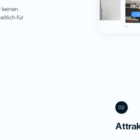
 keinen
eßlich für
02
Attra