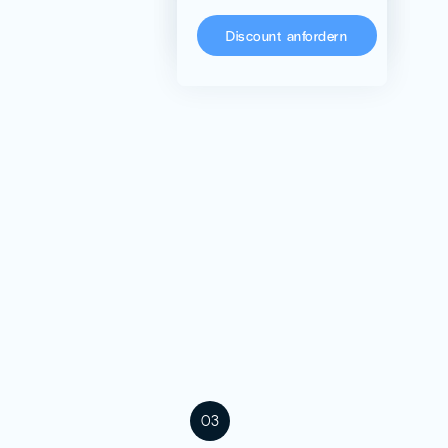
KoRo
Discount anfordern
03