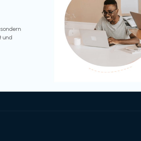
l sondern
t und