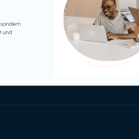
l sondern
t und