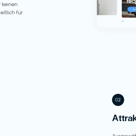
 keinen
eßlich für
02
Attra
Ausgewähl