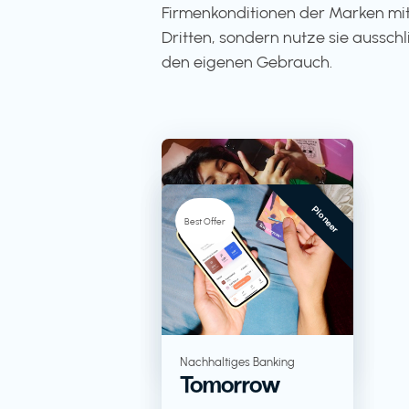
Firmenkonditionen der Marken mit
Dritten, sondern nutze sie ausschli
den eigenen Gebrauch.
Pioneer
-5%
Best Offer
TV + Streaming
RTL+
Lebensmittel in
Nachhaltiges Banking
Tomorrow
Großverpackungen
KoRo