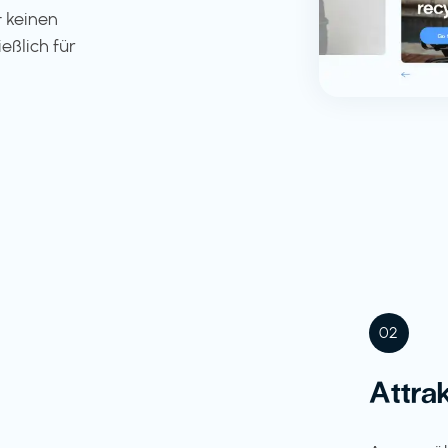
 keinen
eßlich für
02
Attra