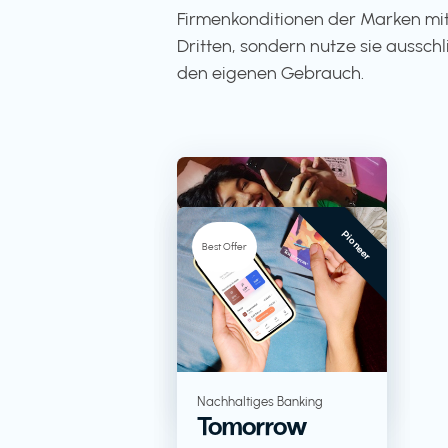
Firmenkonditionen der Marken mit
Dritten, sondern nutze sie ausschli
den eigenen Gebrauch.
Pioneer
-5%
Best Offer
TV + Streaming
RTL+
Lebensmittel in
Nachhaltiges Banking
Tomorrow
Großverpackungen
KoRo