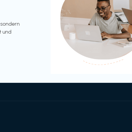
l sondern
t und