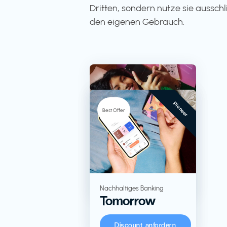
Dritten, sondern nutze sie ausschli
den eigenen Gebrauch.
Pioneer
-5%
Best Offer
TV + Streaming
RTL+
Lebensmittel in
Nachhaltiges Banking
Tomorrow
Großverpackungen
KoRo
Discount anfordern