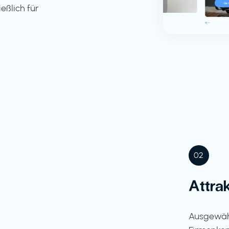
eßlich für
02
Attra
Ausgewähl