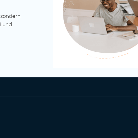
l sondern
t und