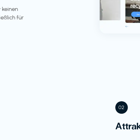
 keinen
eßlich für
02
Attra