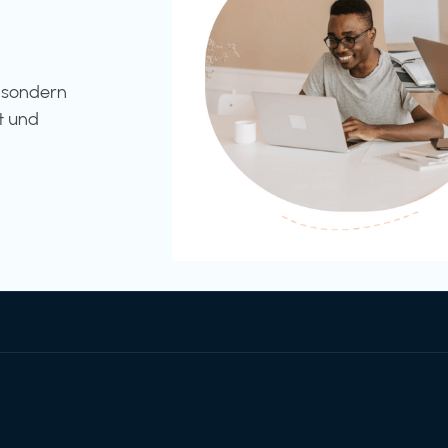
l sondern
t und