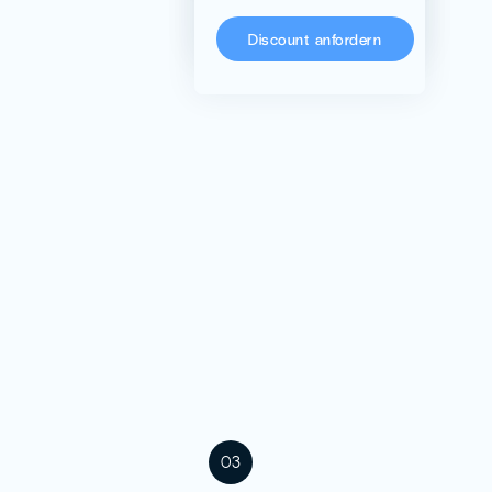
KoRo
Discount anfordern
03