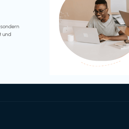
l sondern
t und