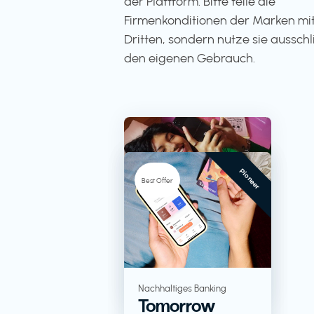
der Plattform. Bitte teile die
Firmenkonditionen der Marken mit
Dritten, sondern nutze sie ausschli
den eigenen Gebrauch.
Pioneer
-5%
Best Offer
TV + Streaming
RTL+
Lebensmittel in
Nachhaltiges Banking
Tomorrow
Großverpackungen