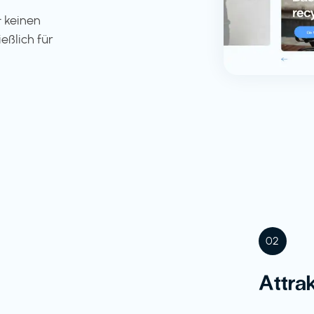
 keinen
eßlich für
02
Attra