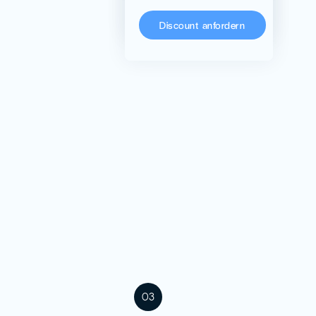
KoRo
Discount anfordern
03