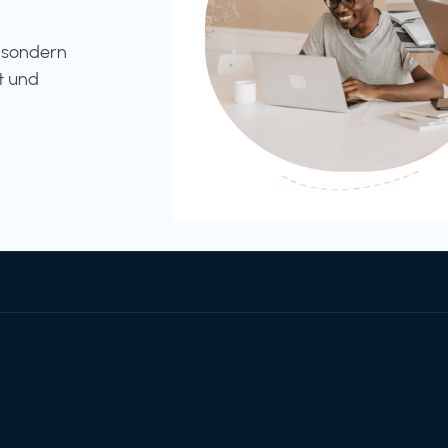
l sondern
t und