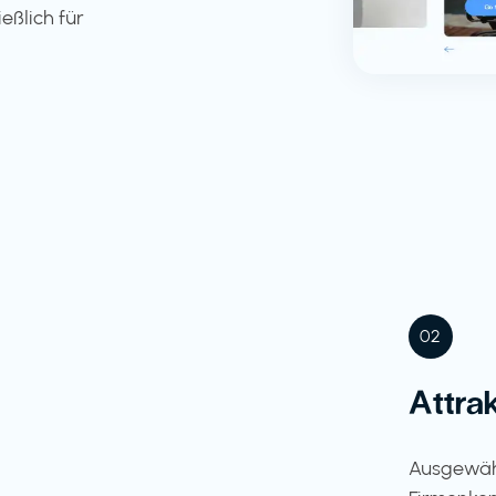
eßlich für
02
Attra
Ausgewähl