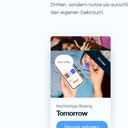
Dritten, sondern nutze sie ausschli
den eigenen Gebrauch.
Pioneer
-5%
Best Offer
TV + Streaming
RTL+
Lebensmittel in
Nachhaltiges Banking
Tomorrow
Großverpackungen
KoRo
Discount anfordern