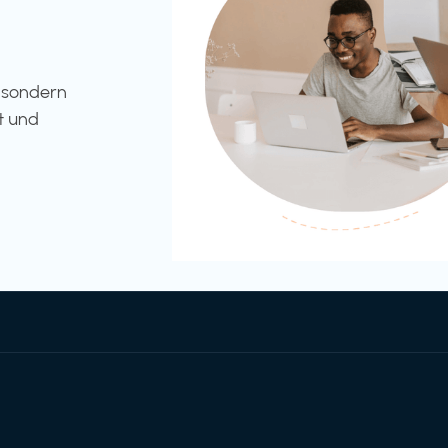
l sondern
t und