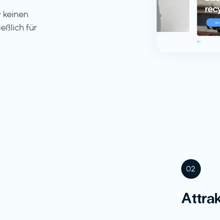
 keinen
eßlich für
02
Attra