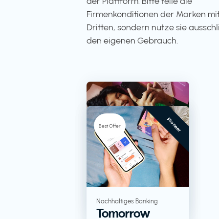
der Plattform. Bitte teile die
Firmenkonditionen der Marken mit
Dritten, sondern nutze sie ausschli
den eigenen Gebrauch.
Pioneer
-5%
Best Offer
TV + Streaming
RTL+
Lebensmittel in
Nachhaltiges Banking
Tomorrow
Großverpackungen