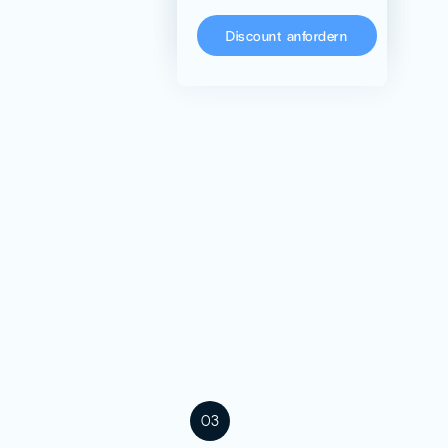
KoRo
Discount anfordern
03