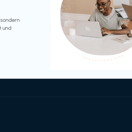
l sondern
t und