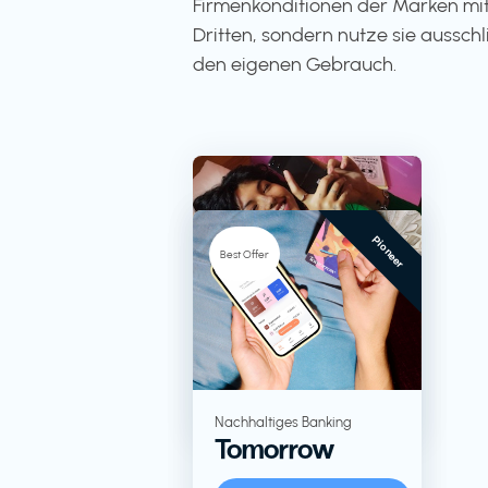
Firmenkonditionen der Marken mit
Dritten, sondern nutze sie ausschli
den eigenen Gebrauch.
Pioneer
-5%
Best Offer
TV + Streaming
RTL+
Lebensmittel in
Nachhaltiges Banking
Tomorrow
Großverpackungen
KoRo