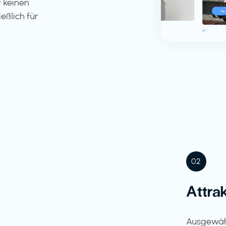
 keinen
eßlich für
02
Attra
Ausgewähl