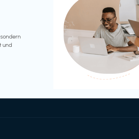
l sondern
t und