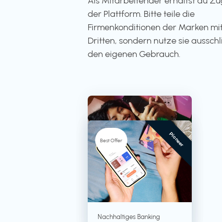
Als Mitarbeitender erhältst du Z
der Plattform. Bitte teile die
Firmenkonditionen der Marken mit
Dritten, sondern nutze sie ausschli
den eigenen Gebrauch.
Pioneer
-5%
Best Offer
TV + Streaming
RTL+
Lebensmittel in
Nachhaltiges Banking