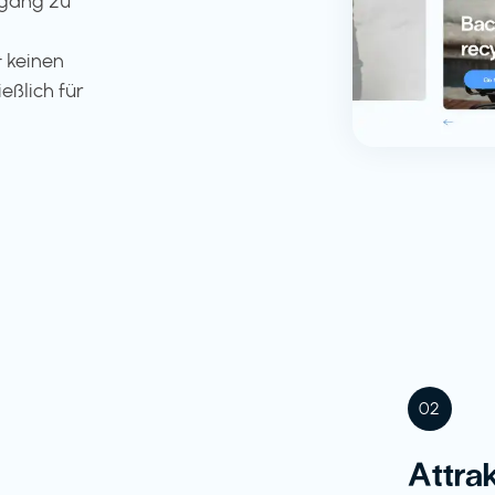
ugang zu
 keinen
eßlich für
02
Attra