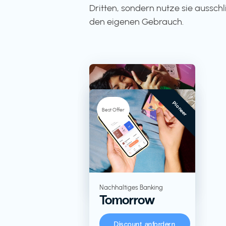
Dritten, sondern nutze sie ausschli
den eigenen Gebrauch.
Pioneer
-5%
Best Offer
TV + Streaming
RTL+
Lebensmittel in
Nachhaltiges Banking
Tomorrow
Großverpackungen
KoRo
Discount anfordern