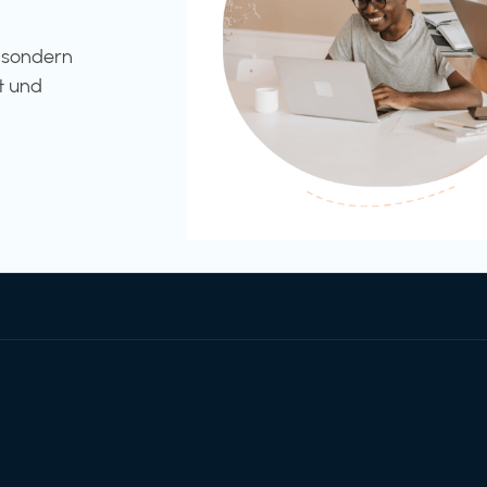
l sondern
t und