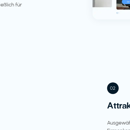
eßlich für
02
Attra
Ausgewähl