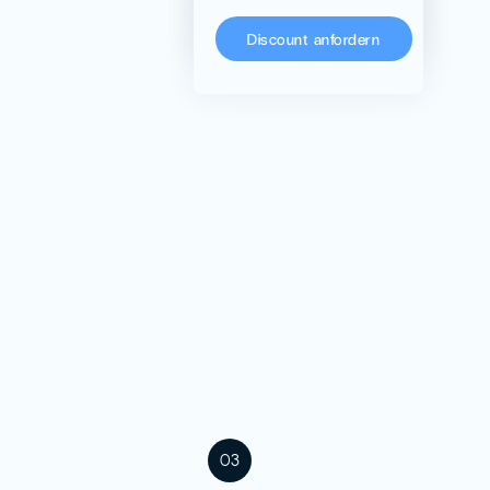
KoRo
Discount anfordern
03