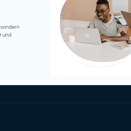
l sondern
t und