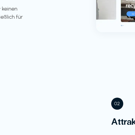
 keinen
eßlich für
02
Attra