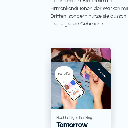
der Plattform. Bitte teile die
Firmenkonditionen der Marken mit
Dritten, sondern nutze sie ausschli
den eigenen Gebrauch.
Pioneer
-5%
Best Offer
TV + Streaming
RTL+
Lebensmittel in
Nachhaltiges Banking
Tomorrow
Großverpackungen