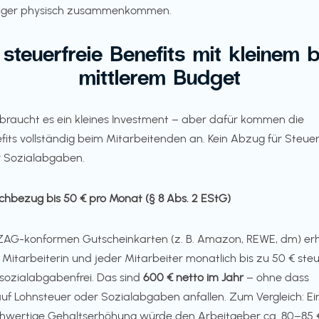
iger physisch zusammenkommen.
 steuerfreie Benefits mit kleinem b
mittlerem Budget
 braucht es ein kleines Investment – aber dafür kommen die
fits vollständig beim Mitarbeitenden an. Kein Abzug für Steue
 Sozialabgaben.
achbezug bis 50 € pro Monat (§ 8 Abs. 2 EStG)
ZAG-konformen Gutscheinkarten (z. B. Amazon, REWE, dm) erh
 Mitarbeiterin und jeder Mitarbeiter monatlich bis zu 50 € ste
sozialabgabenfrei. Das sind
600 € netto im Jahr
– ohne dass
uf Lohnsteuer oder Sozialabgaben anfallen. Zum Vergleich: Ei
chwertige Gehaltserhöhung würde den Arbeitgeber ca. 80–85 