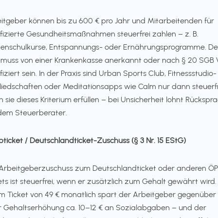
itgeber können bis zu 600 € pro Jahr und Mitarbeitenden für
ifizierte Gesundheitsmaßnahmen steuerfrei zahlen – z. B.
enschulkurse, Entspannungs- oder Ernährungsprogramme. De
 muss von einer Krankenkasse anerkannt oder nach § 20 SGB 
ifiziert sein. In der Praxis sind Urban Sports Club, Fitnessstudio-
liedschaften oder Meditationsapps wie Calm nur dann steuerfr
 sie dieses Kriterium erfüllen – bei Unsicherheit lohnt Rückspr
dem Steuerberater.
obticket / Deutschlandticket-Zuschuss (§ 3 Nr. 15 EStG)
Arbeitgeberzuschuss zum Deutschlandticket oder anderen Ö
ets ist steuerfrei, wenn er zusätzlich zum Gehalt gewährt wird.
m Ticket von 49 € monatlich spart der Arbeitgeber gegenüber
r Gehaltserhöhung ca. 10–12 € an Sozialabgaben – und der