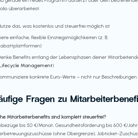
u gerade ein neues Programm aufsetzt oder dein bestehende
folio überarbeitest:
utze das, was kostenlos und steuerfrei möglich ist
iete einfache, flexible Einstiegsmöglichkeiten (z. B.
abattplattformen)
enke Benefits entlang der Lebensphasen deiner Mitarbeitend
Lifecycle Management
)
ommuniziere konkrete Euro-Werte – nicht nur Beschreibungen
äufige Fragen zu Mitarbeiterbenefi
he Mitarbeiterbenefits sind komplett steuerfrei?
bezüge bis 50 €/Monat, Gesundheitsförderung bis 600 €/Jahr
erbetreuungszuschüsse (ohne Obergrenze), Jobticket-Zuschüs