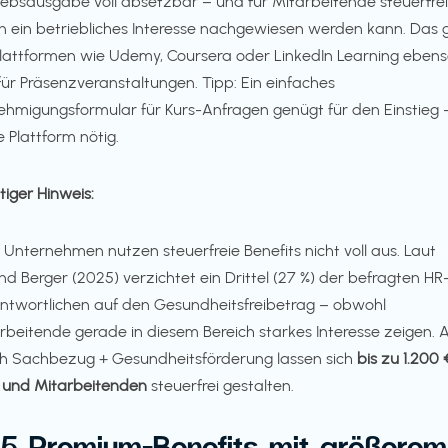
iebsausgabe voll absetzbar – und für Mitarbeitende steuerfrei
 ein betriebliches Interesse nachgewiesen werden kann. Das g
Plattformen wie Udemy, Coursera oder LinkedIn Learning eben
für Präsenzveranstaltungen. Tipp: Ein einfaches
hmigungsformular für Kurs-Anfragen genügt für den Einstieg 
e Plattform nötig.
tiger Hinweis:
e Unternehmen nutzen steuerfreie Benefits nicht voll aus. Laut
nd Berger (2025) verzichtet ein Drittel (27 %) der befragten HR
ntwortlichen auf den Gesundheitsfreibetrag – obwohl
rbeitende gerade in diesem Bereich starkes Interesse zeigen. A
h Sachbezug + Gesundheitsförderung lassen sich
bis zu 1.200 
 und Mitarbeitenden
steuerfrei gestalten.
5 Premium-Benefits mit größerem