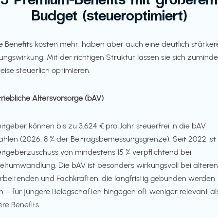
Budget (steueroptimiert)
e Benefits kosten mehr, haben aber auch eine deutlich stärker
ungswirkung. Mit der richtigen Struktur lassen sie sich zuminde
weise steuerlich optimieren.
etriebliche Altersvorsorge (bAV)
itgeber können bis zu 3.624 € pro Jahr steuerfrei in die bAV
ahlen (2026: 8 % der Beitragsbemessungsgrenze). Seit 2022 ist 
itgeberzuschuss von mindestens 15 % verpflichtend bei
eltumwandlung. Die bAV ist besonders wirkungsvoll bei älteren
rbeitenden und Fachkräften, die langfristig gebunden werden
en – für jüngere Belegschaften hingegen oft weniger relevant al
re Benefits.