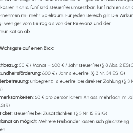
 kosten nichts, fünf sind steuerfrei umsetzbar, fünf richten sich
rnehmen mit mehr Spielraum. Für jeden Bereich gilt: Die Wirku
t weniger vom Betrag als von der Relevanz und der
unikation ab.
Wichtigste auf einen Blick:
hbezug:
50 € / Monat = 600 € / Jahr steuerfrei (§ 8 Abs. 2 ESt
undheitsförderung:
600 € / Jahr steuerfrei (§ 3 Nr. 34 EStG)
derbetreuung:
unbegrenzt steuerfrei bei direkter Zahlung (§ 3 N
G)
merksamkeiten:
60 € pro persönlichem Anlass, mehrfach im Ja
LStR)
ticket:
steuerfrei bei Zusätzlichkeit (§ 3 Nr. 15 EStG)
bination möglich:
Mehrere Freibänder lassen sich gleichzeitig
zen