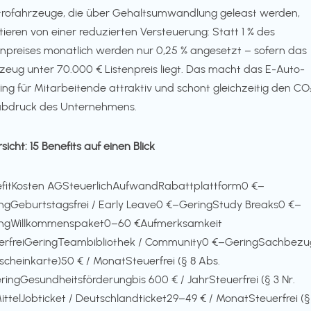
trofahrzeuge, die über Gehaltsumwandlung geleast werden,
itieren von einer reduzierten Versteuerung: Statt 1 % des
enpreises monatlich werden nur 0,25 % angesetzt – sofern das
zeug unter 70.000 € Listenpreis liegt. Das macht das E-Auto-
ing für Mitarbeitende attraktiv und schont gleichzeitig den CO
bdruck des Unternehmens.
sicht: 15 Benefits auf einen Blick
fitKosten AGSteuerlichAufwandRabattplattform0 €–
ngGeburtstagsfrei / Early Leave0 €–GeringStudy Breaks0 €–
ingWillkommenspaket0–60 €Aufmerksamkeit
erfreiGeringTeambibliothek / Community0 €–GeringSachbezu
scheinkarte)50 € / MonatSteuerfrei (§ 8 Abs.
ringGesundheitsförderungbis 600 € / JahrSteuerfrei (§ 3 Nr.
ittelJobticket / Deutschlandticket29–49 € / MonatSteuerfrei (§