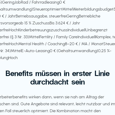
15)GeringJobRad / Fahrradleasing0 €
altsumwandlung)SteueroptimiertMittelWeiterbildungsbudge
0 € / JahrBetriebsausgabe, steuerfreiGeringBetriebliche
rsvorsorgeab 15 % ZuschussBis 3.624 € / Jahr
erfreiHochKinderbetreuungszuschussIndividuellUnbegrenzt
rfrei (§ 3 Nr. 33)MittelFertility / Family CareIndividuellKomplex, te
erfreiHochMental Health / Coaching8–20 € / MA / MonatSteuer
 Nr. 34)MittelE-Auto-Leasing0 € (Gehaltsumwandlung)0,25 %-
elungHoch
Benefits müssen in erster Linie
durchdacht sein
rbeiterbenefits wirken dann, wenn sie nah am Alltag der
chen sind. Gute Angebote sind relevant, leicht nutzbar und i
en Fall steuerlich optimiert. Die Kombination macht den