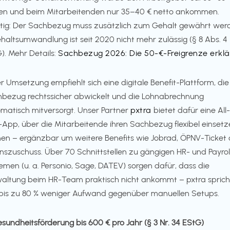
en und beim Mitarbeitenden nur 35–40 € netto ankommen.
tig: Der Sachbezug muss zusätzlich zum Gehalt gewährt wer
haltsumwandlung ist seit 2020 nicht mehr zulässig (§ 8 Abs. 4
). Mehr Details:
Sachbezug 2026: Die 50-€-Freigrenze erklä
er Umsetzung empfiehlt sich eine digitale Benefit-Plattform, di
bezug rechtssicher abwickelt und die Lohnabrechnung
matisch mitversorgt. Unser Partner
pxtra
bietet dafür eine All-
App, über die Mitarbeitende ihren Sachbezug flexibel einsetz
en – ergänzbar um weitere Benefits wie Jobrad, ÖPNV-Ticket
nszuschuss. Über 70 Schnittstellen zu gängigen HR- und Payrol
emen (u. a. Personio, Sage, DATEV) sorgen dafür, dass die
altung beim HR-Team praktisch nicht ankommt – pxtra sprich
bis zu 80 % weniger Aufwand gegenüber manuellen Setups.
esundheitsförderung bis 600 € pro Jahr (§ 3 Nr. 34 EStG)