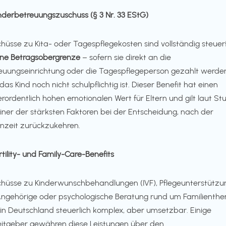
inderbetreuungszuschuss (§ 3 Nr. 33 EStG)
hüsse zu Kita- oder Tagespflegekosten sind vollständig steuerf
ne Betragsobergrenze
– sofern sie direkt an die
euungseinrichtung oder die Tagespflegeperson gezahlt werde
das Kind noch nicht schulpflichtig ist. Dieser Benefit hat einen
rordentlich hohen emotionalen Wert für Eltern und gilt laut St
einer der stärksten Faktoren bei der Entscheidung, nach der
rnzeit zurückzukehren.
ertility- und Family-Care-Benefits
hüsse zu Kinderwunschbehandlungen (IVF), Pflegeunterstützu
Angehörige oder psychologische Beratung rund um Familienth
 in Deutschland steuerlich komplex, aber umsetzbar. Einige
itgeber gewähren diese Leistungen über den