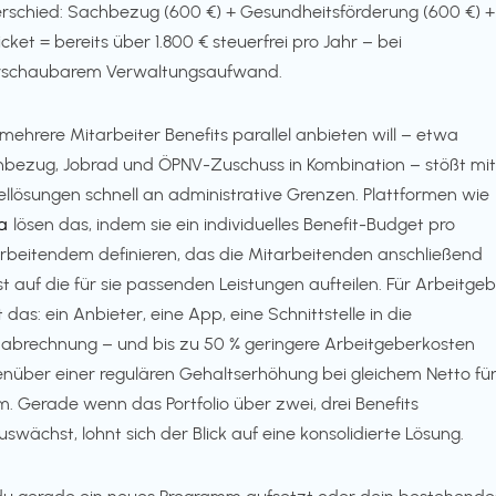
rschied: Sachbezug (600 €) + Gesundheitsförderung (600 €) +
icket = bereits über 1.800 € steuerfrei pro Jahr – bei
rschaubarem Verwaltungsaufwand.
mehrere Mitarbeiter Benefits parallel anbieten will – etwa
bezug, Jobrad und ÖPNV-Zuschuss in Kombination – stößt mit
ellösungen schnell an administrative Grenzen. Plattformen wie
a
lösen das, indem sie ein individuelles Benefit-Budget pro
rbeitendem definieren, das die Mitarbeitenden anschließend
st auf die für sie passenden Leistungen aufteilen. Für Arbeitge
t das: ein Anbieter, eine App, eine Schnittstelle in die
abrechnung – und bis zu 50 % geringere Arbeitgeberkosten
nüber einer regulären Gehaltserhöhung bei gleichem Netto fü
. Gerade wenn das Portfolio über zwei, drei Benefits
uswächst, lohnt sich der Blick auf eine konsolidierte Lösung.